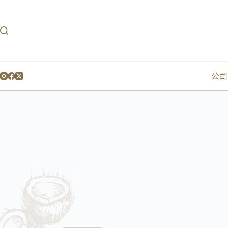
跳
过
内
容
公司