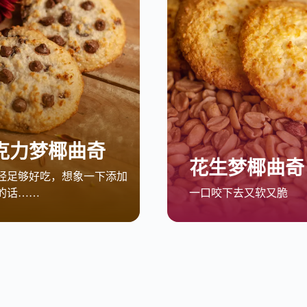
克力梦椰曲奇
花生梦椰曲奇
经足够好吃，想象一下添加
的话……
一口咬下去又软又脆