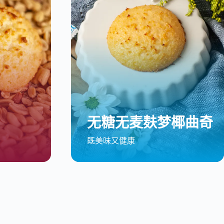
无糖无麦麸梦椰曲奇
既美味又健康