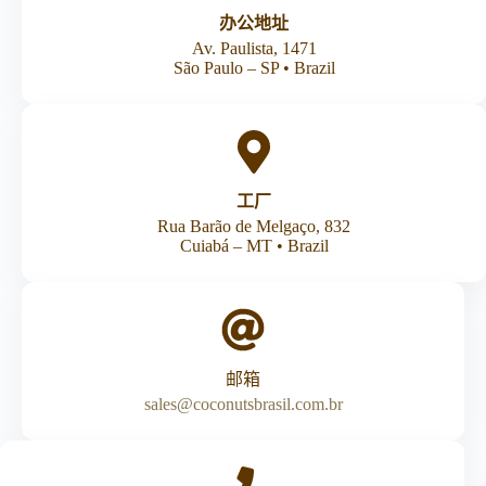
办公地址
Av. Paulista, 1471
São Paulo – SP • Brazil
工厂
Rua Barão de Melgaço, 832
Cuiabá – MT • Brazil
邮箱
sales@coconutsbrasil.com.br